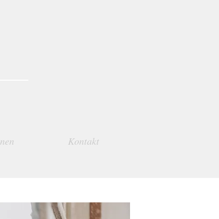
h
onen
Kontakt