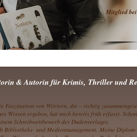
​Mitglied 
torin & Autorin für Krimis,
Thriller und R
e Faszination von Wörtern, die – richtig zusammengeset
es Wissen ergeben, hat mich bereits früh erfasst. Schon
 einem Schreibwettbewerb des Dudenverlages.
ich Bibliotheks- und Medienmanagement. Meine Diplom-