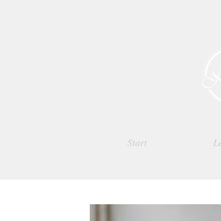
Start
L