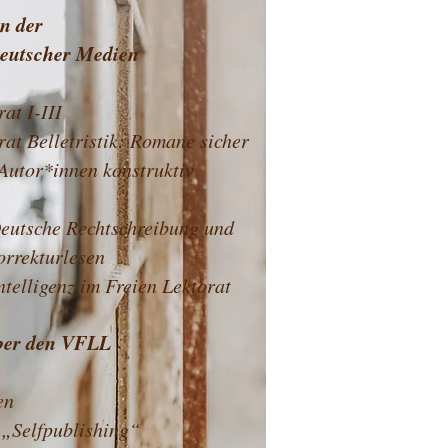
an der
eutscher Medien
at I-III
rat Belletristik: Romane sicher
 Autor*innen konstruktiv
eutsche Rechtschreibung und
Korrekturlesen
telligenz im Freien Lektorat ​​
ber den VFLL
en
 „Selfpublishing“