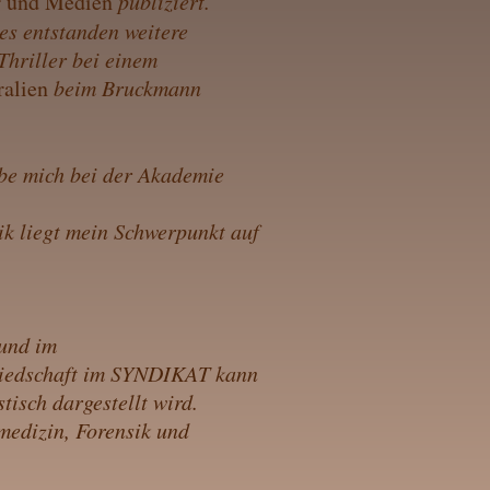
r und Medien
publiziert.​
es entstanden weitere
hriller bei einem
ralien
beim Bruckmann
abe mich bei der Akademie
tik liegt mein Schwerpunkt auf
 und im
gliedschaft im SYNDIKAT kann
tisch dargestellt wird.
medizin, Forensik und