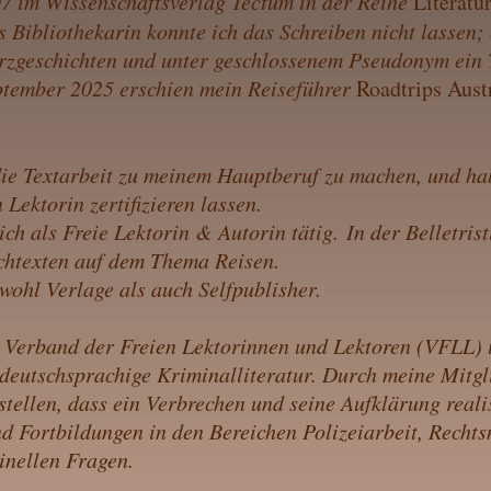
7 im Wissenschaftsverlag Tectum in der Reihe
Literatu
Bibliothekarin konnte ich das Schreiben nicht lassen; 
rzgeschichten und unter geschlossenem Pseudonym ein T
ptember 2025 erschien mein Reiseführer
Roadtrips Aust
die Textarbeit zu meinem Hauptberuf zu machen, und h
Lektorin zertifizieren lassen.
ich als Freie Lektorin & Autorin tätig.
In der Belletris
achtexten auf dem Thema Reisen.
ohl Verlage als auch Selfpublisher.
 Verband der Freien Lektorinnen und Lektoren (VFLL)
deutschsprachige Kriminalliteratur. Durch meine Mit
stellen, dass ein Verbrechen und seine Aufklärung realis
 Fortbildungen in den Bereichen Polizeiarbeit, Rechts
inellen Fragen.