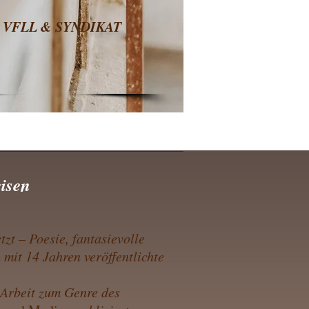
bei VFLL & SYNDIKAT
eisen
zt – Poesie, fantasievolle
 mit 14 Jahren veröffentlichte
Arbeit zum Genre des