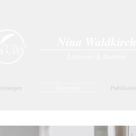
Nina Waldkirc
Lektorin & Autorin
eistungen
Über mich
Publikati