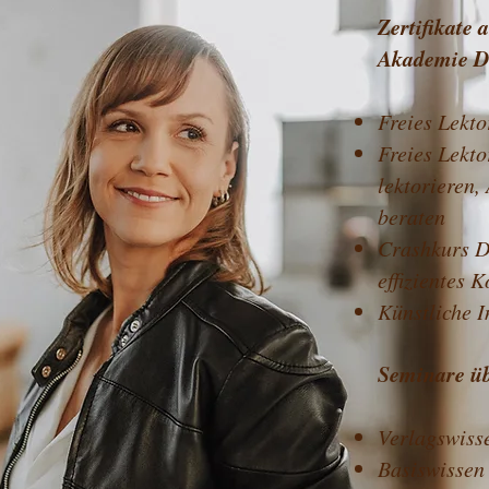
Zertifikate 
Akademie D
Freies Lektor
Freies Lekto
lektorieren,
beraten
Crashkurs D
effizientes 
Künstliche In
Seminare ü
Verlagswiss
Basiswissen